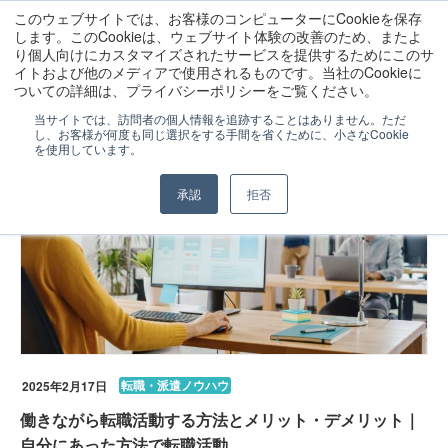
このウェブサイトでは、お客様のコンピューターにCookieを保存
します。このCookieは、ウェブサイト体験の改善のため、またよ
り個人向けにカスタマイズされたサービスを提供するためにこのサ
イトおよび他のメディアで使用されるものです。当社のCookieに
ララワークトップ
コラム
転職・派遣ノウハウ
ついての詳細は、プライバシーポリシーをご覧ください。
当サイトでは、訪問者の個人情報を追跡することはありません。ただ
し、お客様が何度も同じ選択をする手間を省くために、小さなCookie
を使用しています。
承認
拒否
転職・派遣ノウハウ
2025年2月17日
働きながら転職活動する方法とメリット・デメリット｜
自分にあった方法で転職活動。