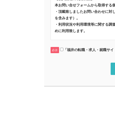
本お問い合せフォームから取得する
・頂戴致しましたお問い合わせに対
を含みます）。
・利用状況や利用環境等に関する調
めに利用致します。
【個人情報の第三者提供】
「福井の転職・求人・就職サイト
ご提供いただいた個人情報につきま
必須
ん。
【個人情報の委託】
この問い合わせフォームから取得し
委託する場合においては、当社が定
【個人情報の開示・訂正について】
お客様の個人情報の利用目的の通知
止に関する請求は、所定の手続きを
手続き方法の詳細は、下記問い合わ