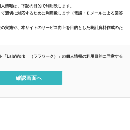
個人情報は、下記の目的で利用致します。
して適切に対応するために利用致します（電話・Ｅメールによる回答
査の実施や、本サイトのサービス向上を目的とした統計資料作成のた
「LalaWork」（ララワーク）」の個人情報の利用目的に同意する
しては、法令の規定に従う場合を除き第三者へ提供する事はありませ
た個人情報はメールサーバー会社へ委託する場合があります。なお、
める個人情報保護水準を満たした企業に委託します。
・開示・訂正・追加又は削除・利用の停止・消去又は第三者提供の停
経てお客様ご本人様に限り受付けます。なお、開示等の請求に関する
せ先までご連絡願います。