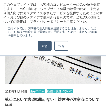
このウェブサイトでは、お客様のコンピューターにCookieを保存
します。このCookieは、ウェブサイト体験の改善のため、またよ
り個人向けにカスタマイズされたサービスを提供するためにこのサ
イトおよび他のメディアで使用されるものです。当社のCookieに
ララワークトップ
コラム
2023年
11月
ついての詳細は、プライバシーポリシーをご覧ください。
当サイトでは、訪問者の個人情報を追跡することはありません。ただ
し、お客様が何度も同じ選択をする手間を省くために、小さなCookie
を使用しています。
承認
拒否
新卒コラム
転職・派遣ノウハウ
2023年11月10日
就活において志望動機がない！対処法や注意点について
解説。