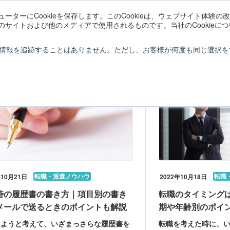
ーターにCookieを保存します。このCookieは、ウェブサイト体験
サイトおよび他のメディアで使用されるものです。当社のCookieに
情報を追跡することはありません。ただし、お客様が何度も同じ選択を
転職・派遣ノウハウ
転職
年10月21日
2022年10月18日
時の履歴書の書き方｜項目別の書き
転職のタイミング
メールで送るときのポイントも解説
期や年齢別のポイ
しようと考えて、いざまっさらな履歴書を
転職を考えた時に、