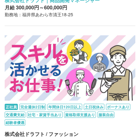
株式会社ドラフト｜商品開発マネージャー
月給 300,000円～600,000円
勤務地：福井県あわら市清王18-25
正社員
完全週休2日制
年間休日120日以上
土日祝休み
ボーナスあり
交通費支給
社宅・家賃手当あり
資格取得支援あり
服装自由
経験者優遇
株式会社ドラフト / ファッション