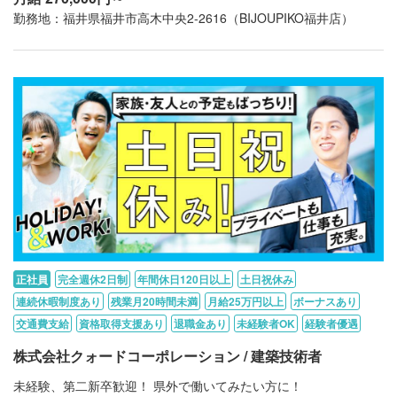
勤務地：福井県福井市高木中央2-2616（BIJOUPIKO福井店）
正社員
完全週休2日制
年間休日120日以上
土日祝休み
連続休暇制度あり
残業月20時間未満
月給25万円以上
ボーナスあり
交通費支給
資格取得支援あり
退職金あり
未経験者OK
経験者優遇
株式会社クォードコーポレーション / 建築技術者
未経験、第二新卒歓迎！ 県外で働いてみたい方に！