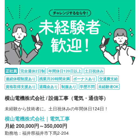
正社員
完全週休2日制
年間休日120日以上
土日祝休み
連続休暇制度あり
残業月20時間未満
ボーナスあり
交通費支給
資格取得支援あり
退職金あり
制服あり
学歴不問
未経験者OK
横山電機株式会社 / 設備工事（電気・通信等）
未経験から技術者に。土日祝休みの年間休日124日！
横山電機株式会社｜電気工事
月給 200,000円～350,000円
勤務地：福井県福井市下馬2-204