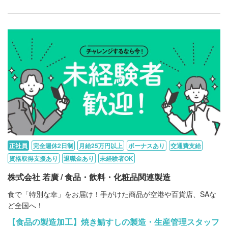
正社員
完全週休2日制
月給25万円以上
ボーナスあり
交通費支給
資格取得支援あり
退職金あり
未経験者OK
株式会社 若廣 / 食品・飲料・化粧品関連製造
食で「特別な幸」をお届け！手がけた商品が空港や百貨店、SAな
ど全国へ！
【食品の製造加工】焼き鯖すしの製造・生産管理スタッフ