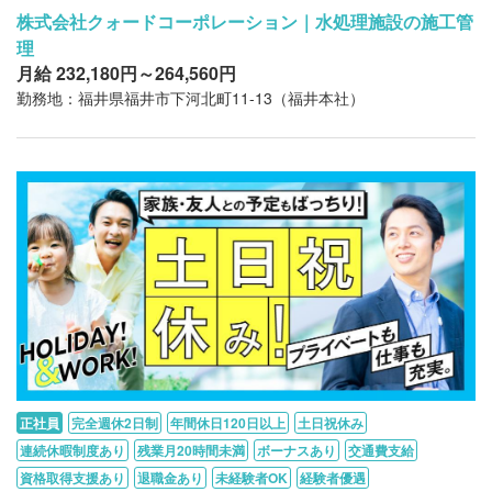
株式会社クォードコーポレーション｜水処理施設の施工管
理
月給 232,180円～264,560円
勤務地：福井県福井市下河北町11-13（福井本社）
正社員
完全週休2日制
年間休日120日以上
土日祝休み
連続休暇制度あり
残業月20時間未満
ボーナスあり
交通費支給
資格取得支援あり
退職金あり
未経験者OK
経験者優遇