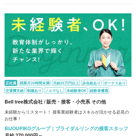
正社員
残業月20時間未満
月給25万円以上
歩合給あり
ボーナスあり
交通費支給
制服あり
ノルマなし
未経験者OK
経験者優遇
Bell tree株式会社 / 販売・接客・小売系 その他
未経験からリスタート！ 接客業経験者はスキルが活かせる必見の
お仕事！
BIJOUPIKOグループ｜ブライダルリングの接客スタッフ
月給 270,000円～