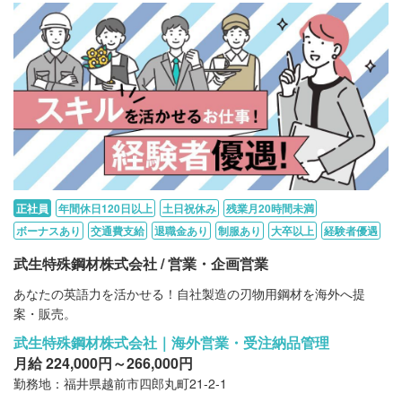
正社員
年間休日120日以上
土日祝休み
残業月20時間未満
ボーナスあり
交通費支給
退職金あり
制服あり
大卒以上
経験者優遇
武生特殊鋼材株式会社 / 営業・企画営業
あなたの英語力を活かせる！自社製造の刃物用鋼材を海外へ提
案・販売。
武生特殊鋼材株式会社｜海外営業・受注納品管理
月給 224,000円～266,000円
勤務地：福井県越前市四郎丸町21-2-1