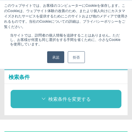
このウェブサイトでは、お客様のコンピューターにCookieを保存します。こ
まずは相談申込（無料）
のCookieは、ウェブサイト体験の改善のため、またより個人向けにカスタマ
イズされたサービスを提供するためにこのサイトおよび他のメディアで使用さ
れるものです。当社のCookieについての詳細は、プライバシーポリシーをご
ララワーク｜福井の転職・求人・就職サイトトップ
福井県の求人を探す
覧ください。
求人を探す
当サイトでは、訪問者の個人情報を追跡することはありません。ただ
し、お客様が何度も同じ選択をする手間を省くために、小さなCookie
求人検索結果
を使用しています。
承認
拒否
1～20件
検索条件
検索条件を変更する