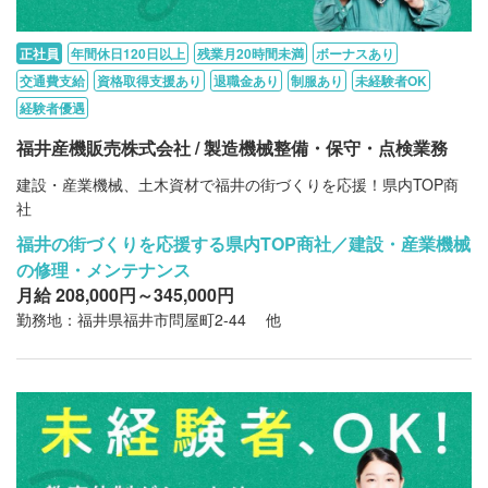
正社員
年間休日120日以上
残業月20時間未満
ボーナスあり
交通費支給
資格取得支援あり
退職金あり
制服あり
未経験者OK
経験者優遇
福井産機販売株式会社 / 製造機械整備・保守・点検業務
建設・産業機械、土木資材で福井の街づくりを応援！県内TOP商
社
福井の街づくりを応援する県内TOP商社／建設・産業機械
の修理・メンテナンス
月給 208,000円～345,000円
勤務地：福井県福井市問屋町2-44 他