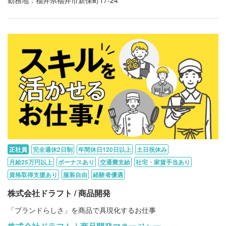
勤務地：福井県福井市新保町17-24
正社員
完全週休2日制
年間休日120日以上
土日祝休み
月給25万円以上
ボーナスあり
交通費支給
社宅・家賃手当あり
資格取得支援あり
服装自由
経験者優遇
株式会社ドラフト / 商品開発
「ブランドらしさ」を商品で具現化するお仕事