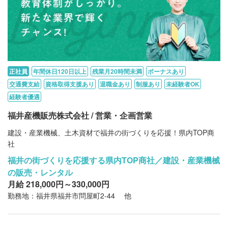
正社員
年間休日120日以上
残業月20時間未満
ボーナスあり
交通費支給
資格取得支援あり
退職金あり
制服あり
未経験者OK
経験者優遇
福井産機販売株式会社 / 営業・企画営業
建設・産業機械、土木資材で福井の街づくりを応援！県内TOP商
社
福井の街づくりを応援する県内TOP商社／建設・産業機械
の販売・レンタル
月給 218,000円～330,000円
勤務地：福井県福井市問屋町2-44 他