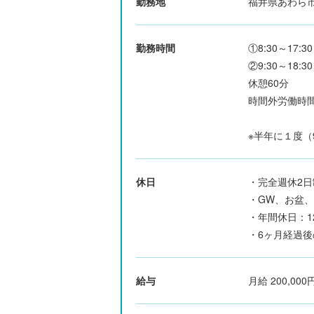
勤務地
福井県あわら市清
勤務時間
①8:30～17:30
②9:30～18:30
休憩60分
時間外労働時
※半年に１度（
休日
・完全週休2
・GW、お盆
・年間休日：1
・6ヶ月経過後
給与
月給 200,000