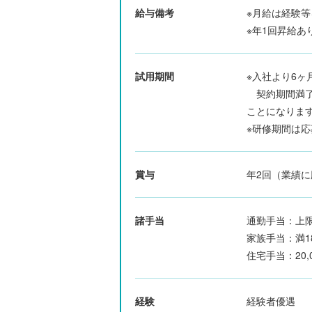
給与備考
※月給は経験
※年1回昇給あ
試用期間
※入社より6
契約期間満了
ことになりま
※研修期間は
賞与
年2回（業績
諸手当
通勤手当：上限1
家族手当：満1
住宅手当：20
経験
経験者優遇