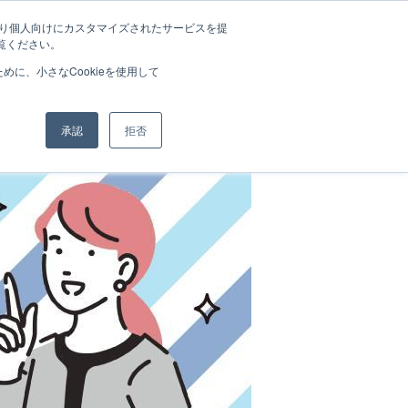
たより個人向けにカスタマイズされたサービスを提
まずは相談申込（無料）
覧ください。
に、小さなCookieを使用して
人を探す
承認
拒否