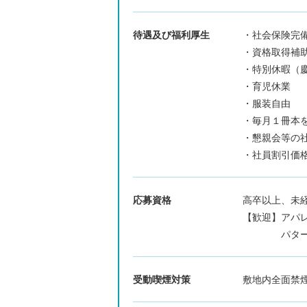
待遇及び福利厚生
・社会保険完
・資格取得補
・特別休暇（
・育児休業
・服装自由
・毎月１冊本
・懇親会等の
・社員割引価
応募資格
高卒以上、未
【歓迎】アパ
パターンや
受動喫煙対策
敷地内全面禁