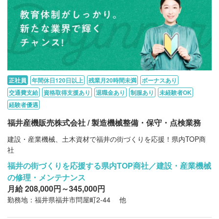
正社員
年間休日120日以上
残業月20時間未満
ボーナスあり
交通費支給
資格取得支援あり
退職金あり
制服あり
未経験者OK
経験者優遇
福井産機販売株式会社 / 製造機械整備・保守・点検業務
建設・産業機械、土木資材で福井の街づくりを応援！県内TOP商
社
福井の街づくりを応援する県内TOP商社／建設・産業機械
の修理・メンテナンス
月給 208,000円～345,000円
勤務地：福井県福井市問屋町2-44 他