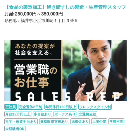
【食品の製造加工】焼き鯖すしの製造・生産管理スタッフ
月給 250,000円～350,000円
勤務地：福井県小浜市川崎１丁目３番５
正社員
完全週休2日制
年間休日120日以上
フレックスタイム制
月給25万円以上
歩合給あり
ボーナスあり
交通費支給
社宅・家賃手当あり
資格取得支援あり
退職金あり
上場企業
学歴不問
未経験者OK