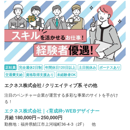
正社員
完全週休2日制
年間休日120日以上
土日祝休み
ボーナスあり
交通費支給
資格取得支援あり
未経験者OK
エクネス株式会社 / クリエイティブ系 その他
注目のベンチャー企業が運営する多彩な事業のサイトを手がけ
る！
エクネス株式会社｜<育成枠>WEBデザイナー
月給 180,000円～250,000円
勤務地：福井県鯖江市上河端町36-4-3（2F） 他