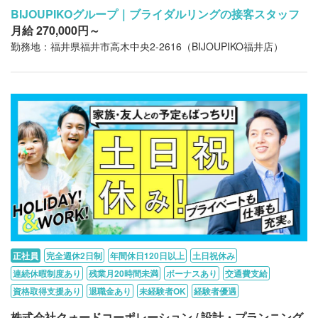
BIJOUPIKOグループ｜ブライダルリングの接客スタッフ
月給 270,000円～
勤務地：福井県福井市高木中央2-2616（BIJOUPIKO福井店）
正社員
完全週休2日制
年間休日120日以上
土日祝休み
連続休暇制度あり
残業月20時間未満
ボーナスあり
交通費支給
資格取得支援あり
退職金あり
未経験者OK
経験者優遇
株式会社クォードコーポレーション / 設計・プランニング