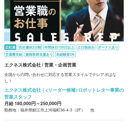
正社員
完全週休2日制
年間休日120日以上
土日祝休み
ボーナスあり
交通費支給
資格取得支援あり
未経験者OK
エクネス株式会社 / 営業・企画営業
全国からの問い合わせに対応する営業スタイルでテレアポはな
し！
エクネス株式会社｜<リーダー候補>ロボットレター事業の
営業スタッフ
月給 180,000円～250,000円
勤務地：福井県鯖江市上河端町36-4-3（2F） 他