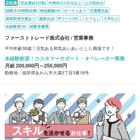
正社員
完全週休2日制
年間休日120日以上
土日祝休み
残業月20時間未満
時短勤務OK
ボーナスあり
交通費支給
資格取得支援あり
服装自由
WワークOK
ノルマなし
大卒以上
未経験者OK
経験者優遇
ファーストトレード株式会社 / 営業事務
平均年齢38歳！活気ある和気あいあいとした職場です！
未経験歓迎！カスタマーサポート・オペレーター業務
月給 200,000円～250,000円
勤務地：福井県あわら市大溝3丁目3番18号