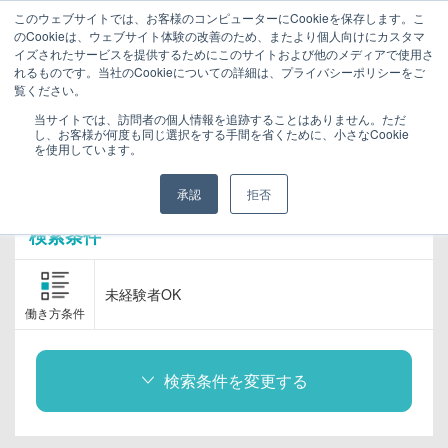
このウェブサイトでは、お客様のコンピューターにCookieを保存します。こ
まずは相談申込（無料）
のCookieは、ウェブサイト体験の改善のため、またより個人向けにカスタマ
イズされたサービスを提供するためにこのサイトおよび他のメディアで使用さ
れるものです。当社のCookieについての詳細は、プライバシーポリシーをご
ララワーク｜福井の転職・求人・就職サイトトップ
求人を探す
覧ください。
当サイトでは、訪問者の個人情報を追跡することはありません。ただ
求人検索結果
し、お客様が何度も同じ選択をする手間を省くために、小さなCookie
を使用しています。
1～20件
承認
拒否
検索条件
未経験者OK
働き方条件
検索条件を変更する