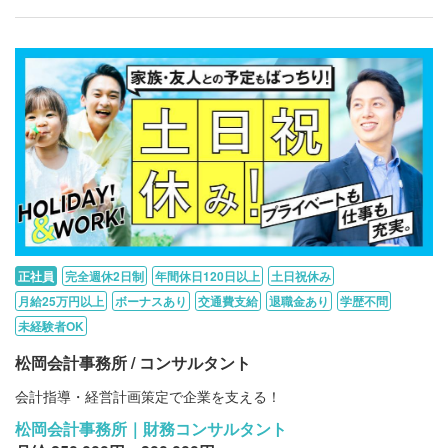
正社員
完全週休2日制
年間休日120日以上
土日祝休み
月給25万円以上
ボーナスあり
交通費支給
退職金あり
学歴不問
未経験者OK
松岡会計事務所 / コンサルタント
会計指導・経営計画策定で企業を支える！
松岡会計事務所｜財務コンサルタント