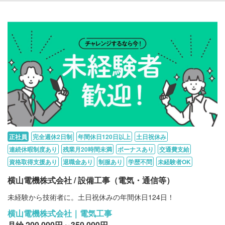
正社員
完全週休2日制
年間休日120日以上
土日祝休み
連続休暇制度あり
残業月20時間未満
ボーナスあり
交通費支給
資格取得支援あり
退職金あり
制服あり
学歴不問
未経験者OK
横山電機株式会社 / 設備工事（電気・通信等）
未経験から技術者に。土日祝休みの年間休日124日！
横山電機株式会社｜電気工事
月給 200,000円～350,000円