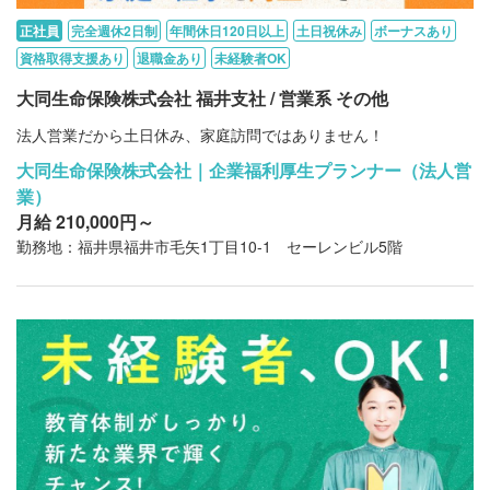
正社員
完全週休2日制
年間休日120日以上
土日祝休み
ボーナスあり
資格取得支援あり
退職金あり
未経験者OK
大同生命保険株式会社 福井支社 / 営業系 その他
法人営業だから土日休み、家庭訪問ではありません！
大同生命保険株式会社｜企業福利厚生プランナー（法人営
業）
月給 210,000円～
勤務地：福井県福井市毛矢1丁目10-1 セーレンビル5階