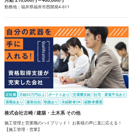
勤務地：福井県福井市西開発4-611
正社員
月給25万円以上
ボーナスあり
交通費支給
社宅・家賃手当あり
退職金あり
服装自由
制服あり
未経験者OK
経験者優遇
株式会社古崎 / 建築・土木系 その他
施工管理と営業職のハイブリッド！ お客様の声に直に応える！
【施工管理・営業】