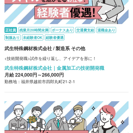
正社員
残業月20時間未満
ボーナスあり
交通費支給
退職金あり
制服あり
未経験者OK
経験者優遇
武生特殊鋼材株式会社 / 製造系 その他
<技術開発職>試作を繰り返し、アイデアを形に！
武生特殊鋼材株式会社｜金属加工の技術開発職
月給 224,000円～266,000円
勤務地：福井県越前市四郎丸町21-2-1