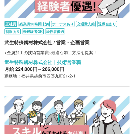
正社員
残業月20時間未満
ボーナスあり
交通費支給
退職金あり
制服あり
未経験者OK
経験者優遇
武生特殊鋼材株式会社 / 営業・企画営業
<金属加工の技術営業職>最適な加工方法を提案！
武生特殊鋼材株式会社｜技術営業職
月給 224,000円～266,000円
勤務地：福井県越前市四郎丸町21-2-1