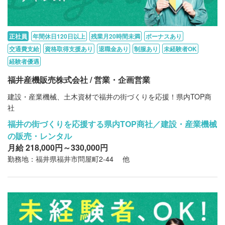
正社員
年間休日120日以上
残業月20時間未満
ボーナスあり
交通費支給
資格取得支援あり
退職金あり
制服あり
未経験者OK
経験者優遇
福井産機販売株式会社 / 営業・企画営業
建設・産業機械、土木資材で福井の街づくりを応援！県内TOP商
社
福井の街づくりを応援する県内TOP商社／建設・産業機械
の販売・レンタル
月給 218,000円～330,000円
勤務地：福井県福井市問屋町2-44 他