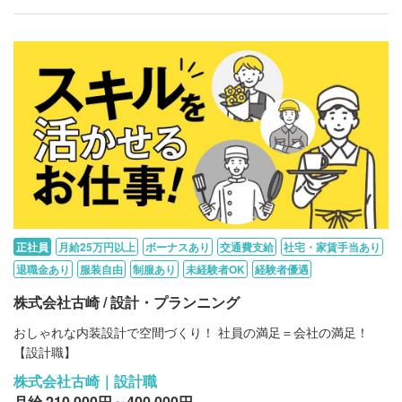
正社員
月給25万円以上
ボーナスあり
交通費支給
社宅・家賃手当あり
退職金あり
服装自由
制服あり
未経験者OK
経験者優遇
株式会社古崎 / 設計・プランニング
おしゃれな内装設計で空間づくり！ 社員の満足＝会社の満足！
【設計職】
株式会社古崎｜設計職
月給 210,000円～400,000円