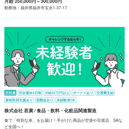
月給 250,000円～300,000円
勤務地：福井県福井市宝永1-37-17
正社員
完全週休2日制
月給25万円以上
ボーナスあり
交通費支給
資格取得支援あり
退職金あり
未経験者OK
株式会社 若廣 / 食品・飲料・化粧品関連製造
食で「特別な幸」をお届け！手がけた商品が空港や百貨店、SAな
ど全国へ！