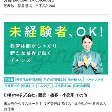
勤務地：福井県福井市下馬2-204
正社員
残業月20時間未満
月給25万円以上
歩合給あり
ボーナスあり
交通費支給
制服あり
ノルマなし
未経験者OK
経験者優遇
Bell tree株式会社 / 販売・接客・小売系 その他
未経験からリスタート！ 接客業経験者はスキルが活かせる必見の
お仕事！