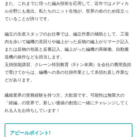
また、これまでに培った編み技術を応用して、近年ではメディカ
ル分野にも進出。私たちのニット生地が、世界の命のため役立っ
ていることが誇りです。
編立の生産スタッフのお仕事では、編立作業の補助として、工場
内を歩いて編機の見回りや編上がった反物の編上がりマーク記入
または反物の包装と反番記入、編上がった編機の再稼働、自動搬
送機の操作などを担当します。
玉掛技能講習、クレーン特別教育（5トン未満）を会社の費用負担
で受けてからは、編機への糸の仕掛作業として糸切れ直し作業な
どがあります。
繊維業界の実務経験を持つ方、大歓迎です。可能性は無限大の
「経編」の世界で、新しい価値の創造に一緒にチャレンジしてく
れる人をお待ちしています！
アピールポイント!