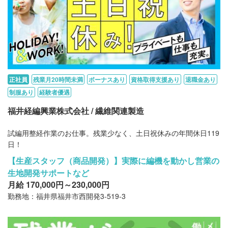
正社員
残業月20時間未満
ボーナスあり
資格取得支援あり
退職金あり
制服あり
経験者優遇
福井経編興業株式会社 / 繊維関連製造
試編用整経作業のお仕事。残業少なく、土日祝休みの年間休日119
日！
【生産スタッフ（商品開発）】実際に編機を動かし営業の
生地開発サポートなど
月給 170,000円～230,000円
勤務地：福井県福井市西開発3-519-3