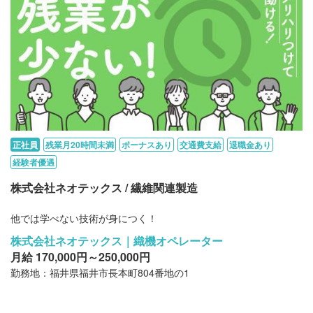
正社員
残業月20時間未満
ボーナスあり
交通費支給
退職金あり
経験者優遇
株式会社ネオテックス / 繊維関連製造
他では学べない技術が身につく！
株式会社ネオテックス｜織機オペレーター
月給 170,000円～250,000円
勤務地：福井県福井市長本町804番地の1