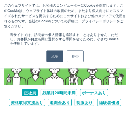
このウェブサイトでは、お客様のコンピューターにCookieを保存します。こ
まずは相談申込（無料）
のCookieは、ウェブサイト体験の改善のため、またより個人向けにカスタマ
イズされたサービスを提供するためにこのサイトおよび他のメディアで使用さ
れるものです。当社のCookieについての詳細は、プライバシーポリシーをご
覧ください。
当サイトでは、訪問者の個人情報を追跡することはありません。ただ
し、お客様が何度も同じ選択をする手間を省くために、小さなCookie
を使用しています。
承認
拒否
正社員
残業月20時間未満
ボーナスあり
資格取得支援あり
退職金あり
制服あり
経験者優遇