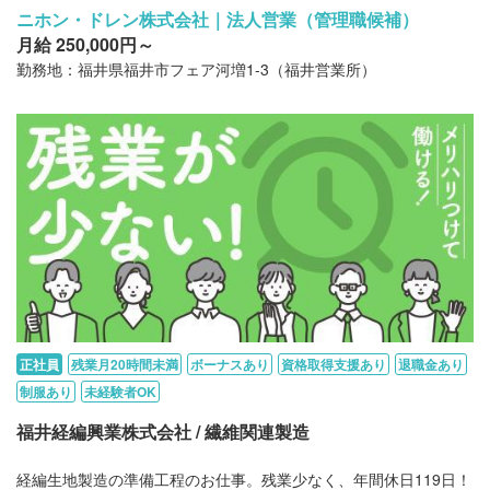
ニホン・ドレン株式会社｜法人営業（管理職候補）
月給 250,000円～
勤務地：福井県福井市フェア河増1-3（福井営業所）
正社員
残業月20時間未満
ボーナスあり
資格取得支援あり
退職金あり
制服あり
未経験者OK
福井経編興業株式会社 / 繊維関連製造
経編生地製造の準備工程のお仕事。残業少なく、年間休日119日！