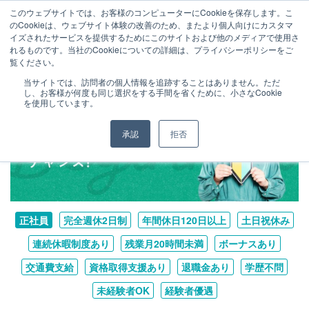
このウェブサイトでは、お客様のコンピューターにCookieを保存します。こ
まずは相談申込（無料）
のCookieは、ウェブサイト体験の改善のため、またより個人向けにカスタマ
イズされたサービスを提供するためにこのサイトおよび他のメディアで使用さ
れるものです。当社のCookieについての詳細は、プライバシーポリシーをご
覧ください。
当サイトでは、訪問者の個人情報を追跡することはありません。ただ
し、お客様が何度も同じ選択をする手間を省くために、小さなCookie
を使用しています。
承認
拒否
正社員
完全週休2日制
年間休日120日以上
土日祝休み
連続休暇制度あり
残業月20時間未満
ボーナスあり
交通費支給
資格取得支援あり
退職金あり
学歴不問
未経験者OK
経験者優遇