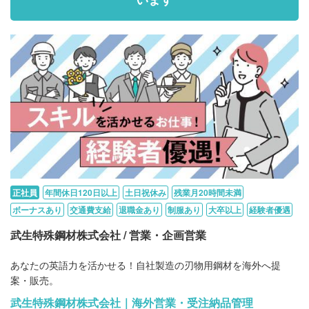
正社員
年間休日120日以上
土日祝休み
残業月20時間未満
ボーナスあり
交通費支給
退職金あり
制服あり
大卒以上
経験者優遇
武生特殊鋼材株式会社 / 営業・企画営業
あなたの英語力を活かせる！自社製造の刃物用鋼材を海外へ提
案・販売。
武生特殊鋼材株式会社｜海外営業・受注納品管理